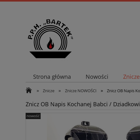
Strona główna
Nowości
Znicze
»
»
»
Znicze
Znicze NOWOŚCI
Znicz OB Napis Ko
Znicz OB Napis Kochanej Babci / Dziadkowi
nowość