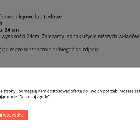
finowe,olejowe lub Ledowe
cm
u:
24 cm
i wysokości 24
cm.
Zalecamy jednak użycie niższych wkładów
ygląd może nieznacznie odbiegać od zdjęcia
nie strony i pomagają nam dostosować ofertę do Twoich potrzeb. Możesz zaa
Płatności i dostawa
Informacje
jąc opcję "Dostosuj zgody".
Formy płatności
Polityka prywatno
j wszystkie
Uszkodzona przesyłka
Bezpieczeństwo i
Czas i koszty dostawy
Czas realizacji zamówienia