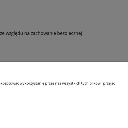
 ze względu na zachowanie bezpiecznej
kceptować wykorzystanie przez nas wszystkich tych plików i przejść
O nas
ści
Kontakt i dane firmy
 zasady użytkowania
O firmie