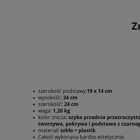
Cena nie zawiera e
płatności
Z
szerokość podstawy:
19 x 14 cm
wysokość:
34 cm
szerokość:
24 cm
waga:
1,20 kg
kolor znicza
: szyba przednia przezroczyst
tworzywa, pokrywa i podstawa z czarne
materiał:
szkło + plastik
Całość wykonana bardzo estetycznie.