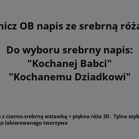
wentualnych kosztów
nicz OB napis ze srebrną róż
Do wyboru srebrny napis:
"Kochanej Babci"
"Kochanemu Dziadkowi"
a z czarno-srebrną wstawką + piękna róża 3D . T
ylna szy
go lakierowanego tworzywa