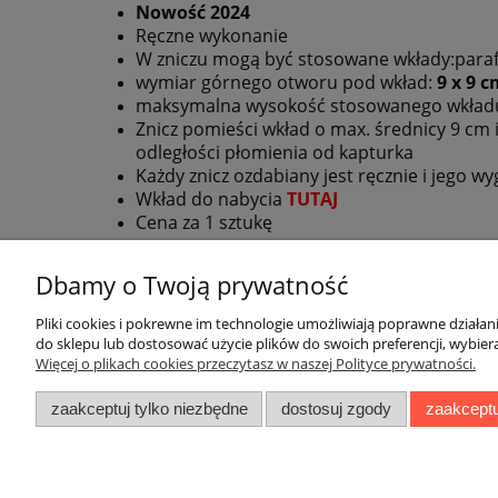
Nowość 2024
Ręczne wykonanie
W zniczu mogą być stosowane wkłady:para
wymiar górnego otworu pod wkład:
9 x 9 
maksymalna wysokość stosowanego wkład
Znicz pomieści wkład o max. średnicy 9 cm 
odległości płomienia od kapturka
Każdy znicz ozdabiany jest ręcznie i jego w
Wkład do nabycia
TUTAJ
Cena za 1 sztukę
Dbamy o Twoją prywatność
Pliki cookies i pokrewne im technologie umożliwiają poprawne działa
Pomoc
Moje konto
do sklepu lub dostosować użycie plików do swoich preferencji, wybiera
Więcej o plikach cookies przeczytasz w naszej Polityce prywatności.
Zwroty i reklamacje
Twoje zamówienia
zaakceptuj tylko niezbędne
dostosuj zgody
zaakceptu
Pytania i odpowiedzi
Ustawienia konta
Regulamin
Przechowalnia