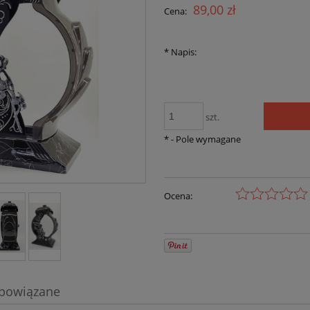
Cena nie zawiera 
89,00 zł
Cena:
płatności
*
Napis:
szt.
*
- Pole wymagane
Ocena:
 powiązane