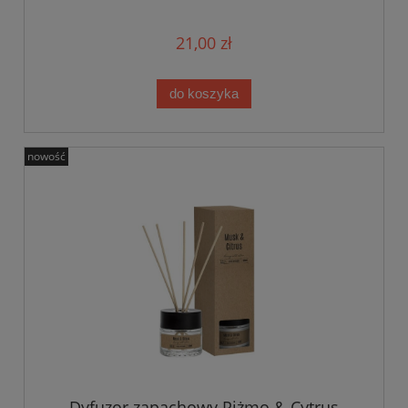
21,00 zł
do koszyka
nowość
Dyfuzor zapachowy Piżmo & Cytrus