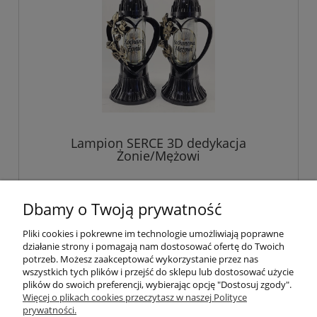
Lampion SERCE 3D dedykacja
Żonie/Mężowi
15,00 zł
Dbamy o Twoją prywatność
Pliki cookies i pokrewne im technologie umożliwiają poprawne
do koszyka
działanie strony i pomagają nam dostosować ofertę do Twoich
potrzeb. Możesz zaakceptować wykorzystanie przez nas
wszystkich tych plików i przejść do sklepu lub dostosować użycie
plików do swoich preferencji, wybierając opcję "Dostosuj zgody".
Pomoc
Więcej o plikach cookies przeczytasz w naszej Polityce
prywatności.