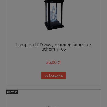
Lampion LED żywy płomień latarnia z
uchem 7165
36,00 zł
do koszyka
nowość