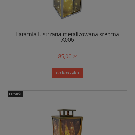
Latarnia lustrzana metalizowana srebrna
A006
85,00 zł
do koszyka
nowość