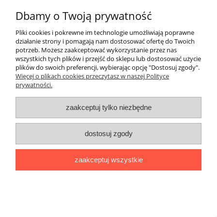
Dbamy o Twoją prywatność
Pliki cookies i pokrewne im technologie umożliwiają poprawne
działanie strony i pomagają nam dostosować ofertę do Twoich
potrzeb. Możesz zaakceptować wykorzystanie przez nas
wszystkich tych plików i przejść do sklepu lub dostosować użycie
plików do swoich preferencji, wybierając opcję "Dostosuj zgody".
Lampion lustrzany LED 3D Piramida
Więcej o plikach cookies przeczytasz w naszej Polityce
prywatności.
45,00 zł
zaakceptuj tylko niezbędne
69,00 zł
Cena regularna:
dostosuj zgody
do koszyka
zaakceptuj wszystkie