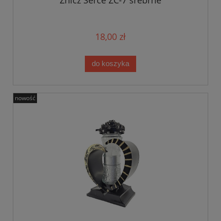
Znicz Serce ZC-7 srebrne
18,00 zł
do koszyka
nowość