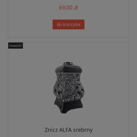
69,00 zł
do koszyka
nowość
Znicz ALFA srebrny