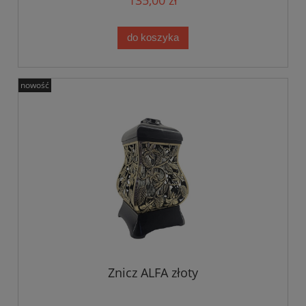
do koszyka
nowość
Znicz ALFA złoty