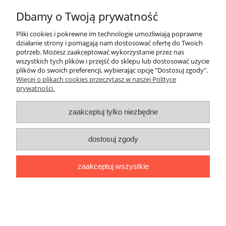
Dbamy o Twoją prywatność
Pliki cookies i pokrewne im technologie umożliwiają poprawne
Znicz FARAON MARYJKA
działanie strony i pomagają nam dostosować ofertę do Twoich
potrzeb. Możesz zaakceptować wykorzystanie przez nas
wszystkich tych plików i przejść do sklepu lub dostosować użycie
plików do swoich preferencji, wybierając opcję "Dostosuj zgody".
28,00 zł
Więcej o plikach cookies przeczytasz w naszej Polityce
prywatności.
38,00 zł
Cena regularna:
zaakceptuj tylko niezbędne
do koszyka
dostosuj zgody
nowość
zaakceptuj wszystkie