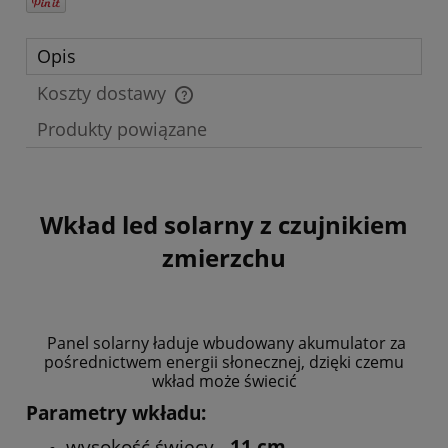
Opis
Koszty dostawy
Cena nie zawiera ewentualnych kosztów płatności
Produkty powiązane
Wkład led solarny z czujnikiem
zmierzchu
Panel solarny ładuje wbudowany akumulator za
pośrednictwem energii słonecznej, dzięki czemu
wkład może świecić
Parametry wkładu:
wysokość świecy -
11 cm