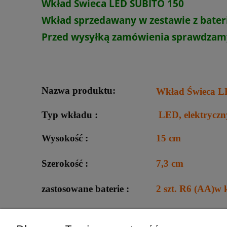
Wkład Świeca LED SUBITO 150
Cena nie zawiera e
płatności
Wkład sprzedawany w zestawie z bate
Przed wysyłką zamówienia
sprawdzam
Nazwa produktu:
Wkład Świeca 
Typ wkładu :
LED, elektryczn
Wysokość :
15 cm
Szerokość :
7,3 cm
zastosowane baterie :
2 szt. R6 (AA)w 
Waga :
135g