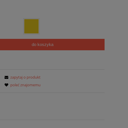
Cena nie zawiera ewentualnych kosztów
płatności
do koszyka
zapytaj o produkt
poleć znajomemu