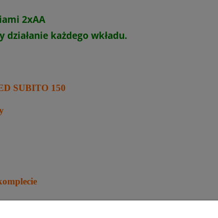
wentualnych kosztów
riami 2xAA
y
działanie każdego wkładu.
LED SUBITO 150
y
komplecie