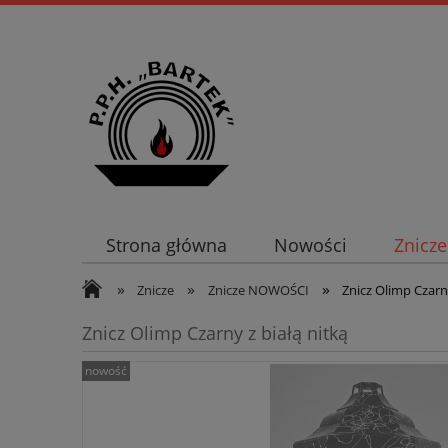
Strona główna
Nowości
Znicze
»
»
»
Znicze
Znicze NOWOŚCI
Znicz Olimp Czarny
Znicz Olimp Czarny z białą nitką
nowość