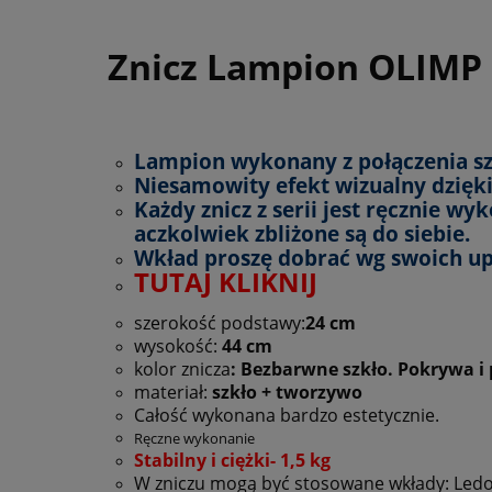
Znicz Lampion OLIMP c
Lampion wykonany z połączenia sz
Niesamowity efekt wizualny dzięki 
Każdy znicz z serii jest ręcznie w
aczkolwiek zbliżone są do siebie.
Wkład proszę dobrać wg swoich u
TUTAJ KLIKNIJ
szerokość podstawy:
24 cm
wysokość:
44
cm
kolor znicza
: Bezbarwne szkło.
Pokrywa i 
materiał:
szkło + tworzywo
Całość wykonana bardzo estetycznie.
Ręczne wykonanie
Stabilny i ciężki- 1,5 kg
W zniczu mogą być stosowane wkłady: Ledo