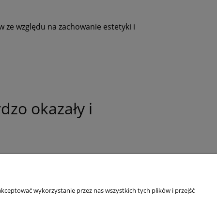
w ze względu na zachowanie estetyki i
dzo okazały i
kceptować wykorzystanie przez nas wszystkich tych plików i przejść
O nas
ści
Kontakt i dane firmy