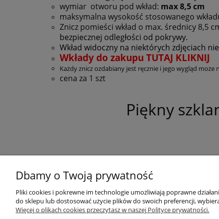
wymiar otworu pod wkład:
max 8,5 cm
maksymalna wysokość stosowanego wkład
Znicz pomieści wkład o max. średnicy 8,5 c
bezpiecznej odległości od pokrywy.
Wkład widoczny na niektórych zdjęciach nie
Wkłady do zakupu TUTAJ KLIKNIJ
Każdy znicz ozdabiany jest ręcznie i jego wygląd może 
cena za 1 szt
Piękny szkla
Dbamy o Twoją prywatność
Pliki cookies i pokrewne im technologie umożliwiają poprawne działa
Pomoc
Moje konto
do sklepu lub dostosować użycie plików do swoich preferencji, wybiera
Więcej o plikach cookies przeczytasz w naszej Polityce prywatności.
Zwroty i reklamacje
Twoje zamówienia