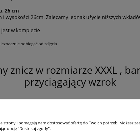
u:
26 cm
m i wysokości 26
cm. Zalecamy jednak użycie niższych wkładó
 jest w komplecie
nieznacznie odbiegać od zdjęcia
ny znicz w rozmiarze XXXL , bar
przyciągający
wzrok
nie strony i pomagają nam dostosować ofertę do Twoich potrzeb. Możesz zaa
Płatności i dostawa
Informacje
jąc opcję "Dostosuj zgody".
Formy płatności
Polityka prywatno