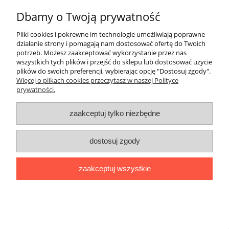
Dbamy o Twoją prywatność
Płatności i dostawa
Pliki cookies i pokrewne im technologie umożliwiają poprawne
Informacje
działanie strony i pomagają nam dostosować ofertę do Twoich
potrzeb. Możesz zaakceptować wykorzystanie przez nas
wszystkich tych plików i przejść do sklepu lub dostosować użycie
O nas
plików do swoich preferencji, wybierając opcję "Dostosuj zgody".
Więcej o plikach cookies przeczytasz w naszej Polityce
prywatności.
pokaż pełną wersję strony
Sklep internetowy Shoper.pl
zaakceptuj tylko niezbędne
dostosuj zgody
zaakceptuj wszystkie